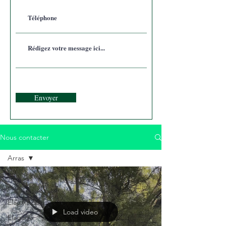
Envoyer
Nous contacter
Arras
Tous les
posts
ElagArtois
Load video
Elagage