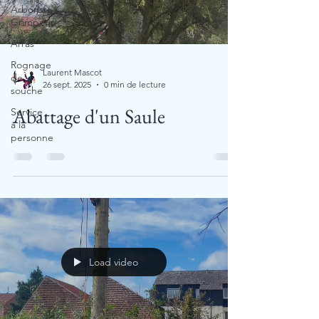
Arboriste
Grimpeur
Arras
Rognage
Laurent Mascot
de
26 sept. 2025
0 min de lecture
souche
Abattage d'un Saule
Service
à la
personne
Load video