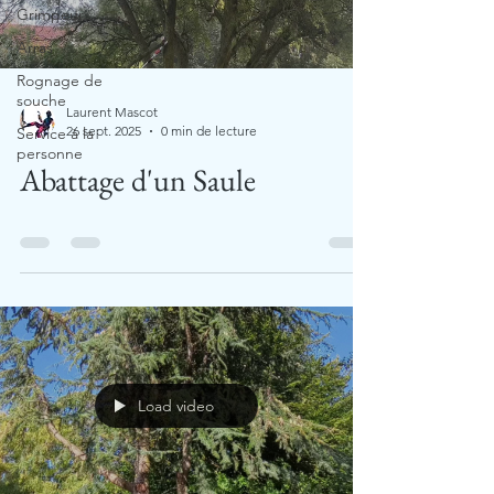
Grimpeur
Arras
Rognage de
souche
Laurent Mascot
26 sept. 2025
0 min de lecture
Service à la
personne
Abattage d'un Saule
Load video