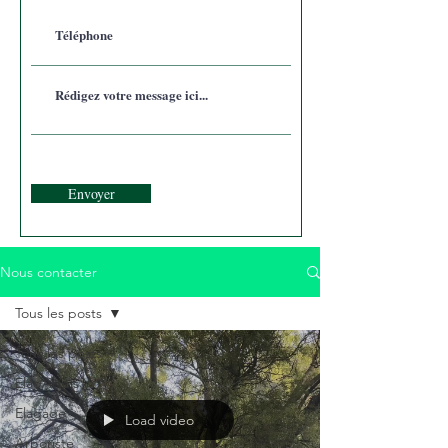
Envoyer
Nous contacter
Tous les posts
Tous les posts
ElagArtois
Elagage
Load video
Arboriste