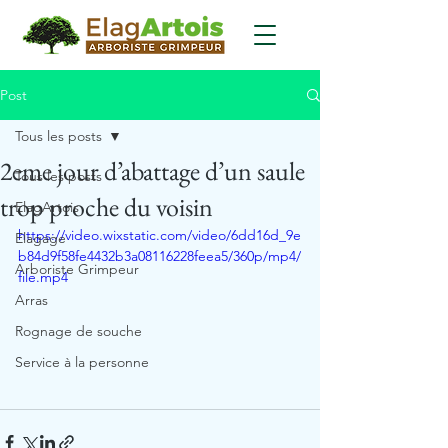
Post
Tous les posts
2eme jour d’abattage d’un saule
Tous les posts
trop proche du voisin
ElagArtois
https://video.wixstatic.com/video/6dd16d_9e
Elagage
b84d9f58fe4432b3a08116228feea5/360p/mp4/
Arboriste Grimpeur
file.mp4
Arras
Rognage de souche
Service à la personne